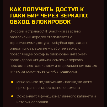
КАК ПОЛУЧИТЬ ДОСТУП К
ЛАКИ БИР ЧЕРЕЗ ЗЕРКАЛО:
ОБХОД БЛОКИРОВОК
В России и странах СНГ участники азартных
развлечений нередко сталкиваются с
ограничениями доступа. Lucky Bear предлагает
оперативное решение — рабочее зеркало,
позволяющее обходить блокировки интернет-
провайдеров. Актуальная ссылка на зеркало
предоставляется в каждом информационном письме
или по запросу через службу поддержки.
Мгновенное подключение к площадке даже
при ограничении основного домена
Сохраняется функционал личного кабинета и
история операций