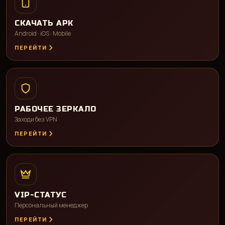
СКАЧАТЬ APK
Android · iOS · Mobile
ПЕРЕЙТИ
РАБОЧЕЕ ЗЕРКАЛО
Заходи без VPN
ПЕРЕЙТИ
VIP-СТАТУС
Персональный менеджер
ПЕРЕЙТИ