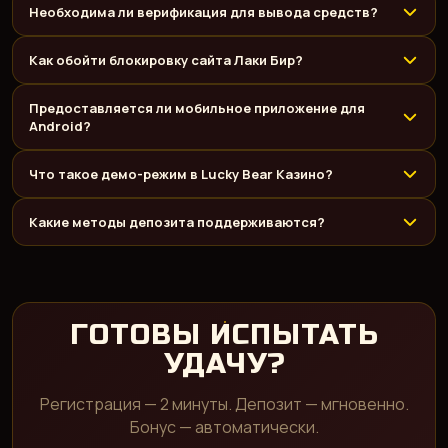
Необходима ли верификация для вывода средств?
Как обойти блокировку сайта Лаки Бир?
Предоставляется ли мобильное приложение для
Android?
Что такое демо-режим в Lucky Bear Казино?
Какие методы депозита поддерживаются?
ГОТОВЫ ИСПЫТАТЬ
УДАЧУ?
Регистрация — 2 минуты. Депозит — мгновенно.
Бонус — автоматически.