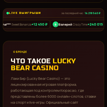
LIVE ВЫИГРЫШИ
за последний час ·
14 218 540 ₽
+12 450 ₽
+240 015 ₽
Валерий
Lu
eet Bonanza
·
Crazy Time
В
L
О БРЕНДЕ
ЧТО ТАКОЕ
LUCKY
BEAR CASINO
Лаки Бир (Lucky Bear Casino) — это
лицензированная игровая платформа,
работающая под контролем Кюрасао, где
представлены более 6000 онлайн-слотов, ставки
на спорт и live-игры. Официальный сайт