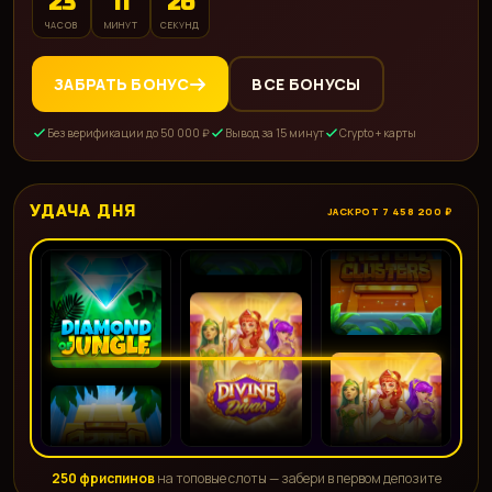
23
11
24
ЧАСОВ
МИНУТ
СЕКУНД
ЗАБРАТЬ БОНУС
ВСЕ БОНУСЫ
Без верификации до 50 000 ₽
Вывод за 15 минут
Crypto + карты
УДАЧА ДНЯ
JACKPOT 7 458 200 ₽
250 фриспинов
на топовые слоты — забери в первом депозите