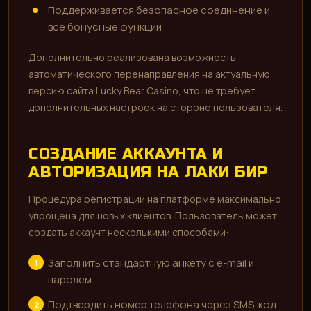
Поддерживается безопасное соединение и
все бонусные функции
Дополнительно реализована возможность
автоматического перенаправления на актуальную
версию сайта Lucky Bear Casino, что не требует
дополнительных настроек на стороне пользователя.
СОЗДАНИЕ АККАУНТА И
АВТОРИЗАЦИЯ НА ЛАКИ БИР
Процедура регистрации на платформе максимально
упрощена для новых клиентов. Пользователь может
создать аккаунт несколькими способами:
Заполнить стандартную анкету с e-mail и
паролем
Подтвердить номер телефона через SMS-код