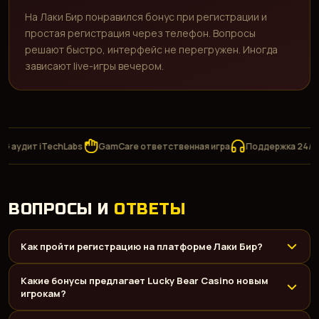
На Лаки Бир понравился бонус при регистрации и
простая регистрация через телефон. Вопросы
решают быстро, интерфейс не перегружен. Иногда
зависают live-игры вечером.
ит iTechLabs
GamCare ответственная игра
Поддержка 24/7
Вып
ВОПРОСЫ И
ОТВЕТЫ
Как пройти регистрацию на платформе Лаки Бир?
Какие бонусы предлагает Lucky Bear Casino новым
игрокам?