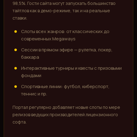
98,5%. Гости сайта могут запускать большинство
тайтлов как в демо-режиме, так и на реальные
ставки.
Слоты всех жанров: от классических до
современных Megaways
Сессии в прямом эфире — рулетка, покер,
баккара
Интерактивные турниры и квесты с призовыми
фондами
Спортивные линии: футбол, киберспорт,
теннис и пр.
Портал регулярно добавляет новые слоты по мере
релизов ведущих производителей лицензионного
софта.